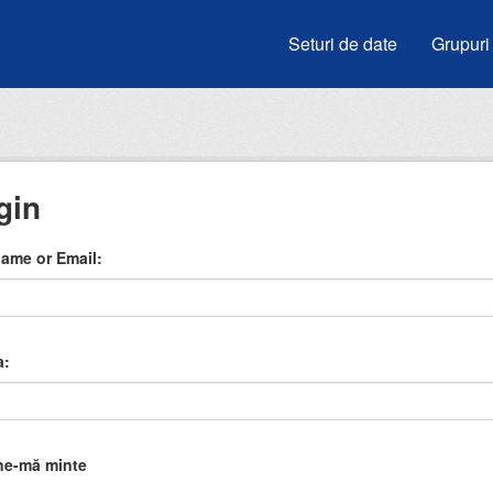
Seturi de date
Grupuri
gin
ame or Email
a
ne-mă minte