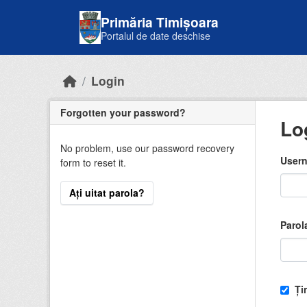
Skip to main content
Primăria Timișoara
Portalul de date deschise
Login
Forgotten your password?
Lo
No problem, use our password recovery
Usern
form to reset it.
Ați uitat parola?
Parol
Ți