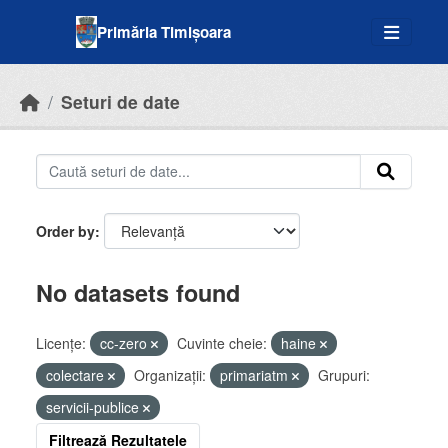
Skip to main content
Primăria Timișoara
Seturi de date
Order by
No datasets found
Licenţe:
cc-zero
Cuvinte cheie:
haine
colectare
Organizații:
primariatm
Grupuri:
servicii-publice
Filtrează Rezultatele