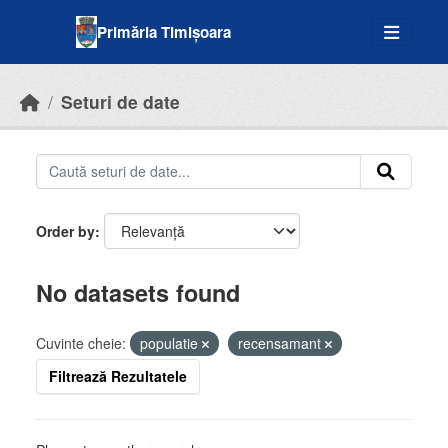
Skip to main content
Primăria Timișoara
Seturi de date
Order by
No datasets found
Cuvinte cheie:
populatie
recensamant
Filtrează Rezultatele