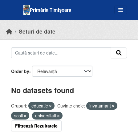
Skip to main content
Primăria Timișoara
Seturi de date
Order by
No datasets found
Grupuri:
educatie
Cuvinte cheie:
invatamant
scoli
universitati
Filtrează Rezultatele