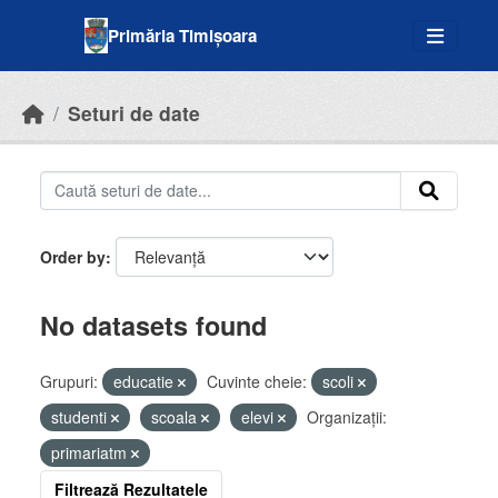
Skip to main content
Primăria Timișoara
Seturi de date
Order by
No datasets found
Grupuri:
educatie
Cuvinte cheie:
scoli
studenti
scoala
elevi
Organizații:
primariatm
Filtrează Rezultatele