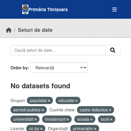
Skip to main content
Primăria Timișoara
Seturi de date
Order by
No datasets found
Grupuri:
populatie
educatie
servicii-publice
Cuvinte cheie:
cadre didactice
universitati
invatamant
scoala
scoli
Licenţe:
cc-by
Organizații:
primariatm