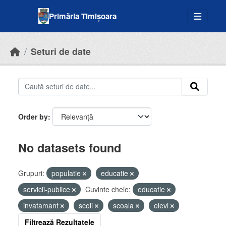
Skip to main content
Primăria Timișoara
Seturi de date
Order by
No datasets found
Grupuri:
populatie
educatie
servicii-publice
Cuvinte cheie:
educatie
invatamant
scoli
scoala
elevi
Filtrează Rezultatele