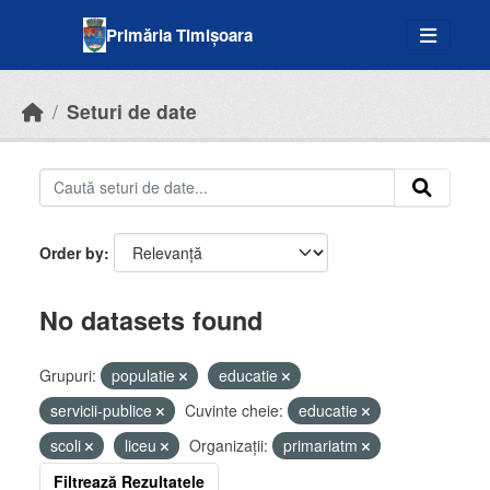
Skip to main content
Primăria Timișoara
Seturi de date
Order by
No datasets found
Grupuri:
populatie
educatie
servicii-publice
Cuvinte cheie:
educatie
scoli
liceu
Organizații:
primariatm
Filtrează Rezultatele