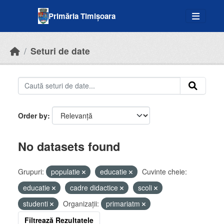
Skip to main content
Primăria Timișoara
Seturi de date
Order by
No datasets found
Grupuri:
populatie
educatie
Cuvinte cheie:
educatie
cadre didactice
scoli
studenti
Organizații:
primariatm
Filtrează Rezultatele