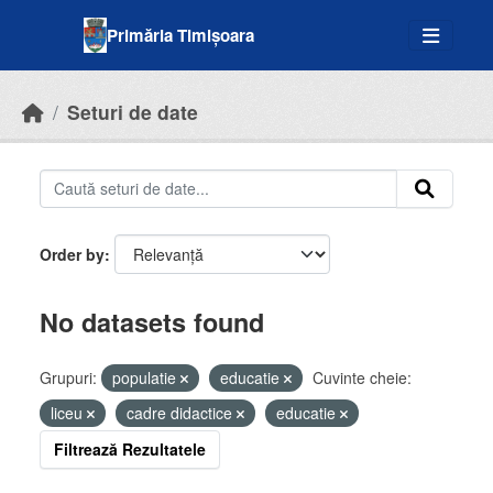
Skip to main content
Primăria Timișoara
Seturi de date
Order by
No datasets found
Grupuri:
populatie
educatie
Cuvinte cheie:
liceu
cadre didactice
educatie
Filtrează Rezultatele