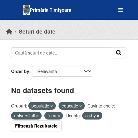
Skip to main content
Primăria Timișoara
Seturi de date
Order by
No datasets found
Grupuri:
populatie
educatie
Cuvinte cheie:
universitati
liceu
Licenţe:
cc-by
Filtrează Rezultatele