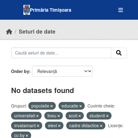
Skip to main content
Primăria Timișoara
Seturi de date
Order by
No datasets found
Grupuri:
populatie
educatie
Cuvinte cheie:
universitati
liceu
scoli
studenti
invatamant
elevi
cadre didactice
Licenţe:
cc-by