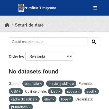
Skip to main content
Primăria Timișoara
Seturi de date
Order by
No datasets found
Grupuri:
populatie
servicii-publice
Formate:
CSV
Cuvinte cheie:
liceu
scoala
scoli
cadre didactice
elevi
licee
Organizații:
primariatm