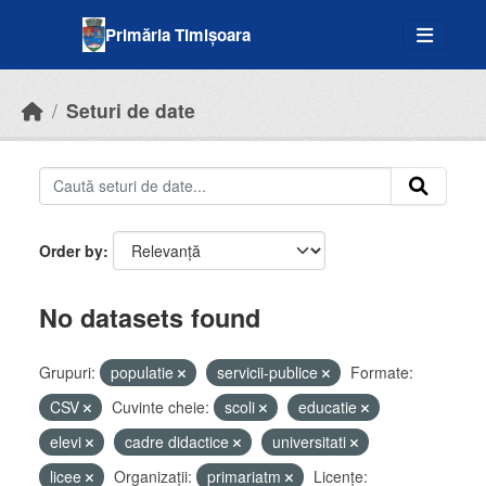
Skip to main content
Primăria Timișoara
Seturi de date
Order by
No datasets found
Grupuri:
populatie
servicii-publice
Formate:
CSV
Cuvinte cheie:
scoli
educatie
elevi
cadre didactice
universitati
licee
Organizații:
primariatm
Licenţe: