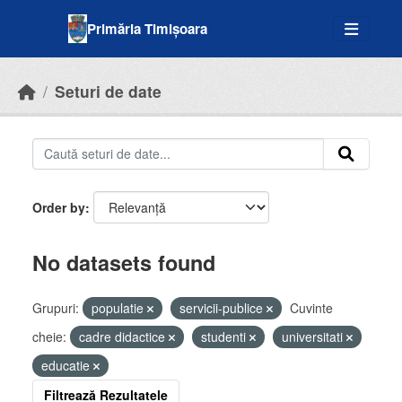
Skip to main content
Primăria Timișoara
Seturi de date
Order by
No datasets found
Grupuri:
populatie
servicii-publice
Cuvinte
cheie:
cadre didactice
studenti
universitati
educatie
Filtrează Rezultatele