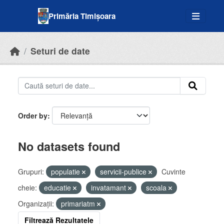
Skip to main content
Primăria Timișoara
Seturi de date
Order by
No datasets found
Grupuri:
populatie
servicii-publice
Cuvinte
cheie:
educatie
invatamant
scoala
Organizații:
primariatm
Filtrează Rezultatele