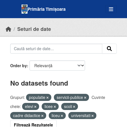
Skip to main content
Primăria Timișoara
Seturi de date
Order by
No datasets found
Grupuri:
populatie
servicii-publice
Cuvinte
cheie:
elevi
licee
scoli
cadre didactice
liceu
universitati
Filtrează Rezultatele