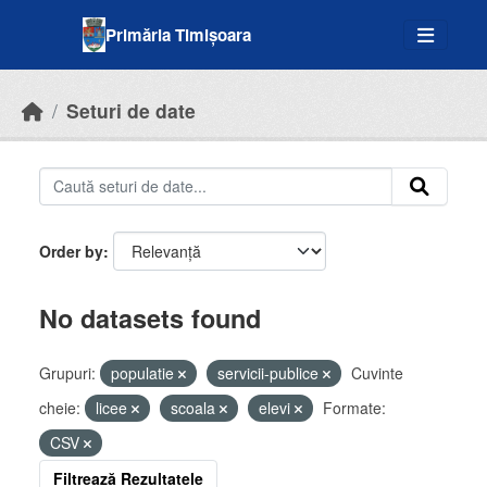
Skip to main content
Primăria Timișoara
Seturi de date
Order by
No datasets found
Grupuri:
populatie
servicii-publice
Cuvinte
cheie:
licee
scoala
elevi
Formate:
CSV
Filtrează Rezultatele