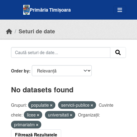
Skip to main content
Primăria Timișoara
Seturi de date
Order by
No datasets found
Grupuri:
populatie
servicii-publice
Cuvinte
cheie:
licee
universitati
Organizații:
primariatm
Filtrează Rezultatele