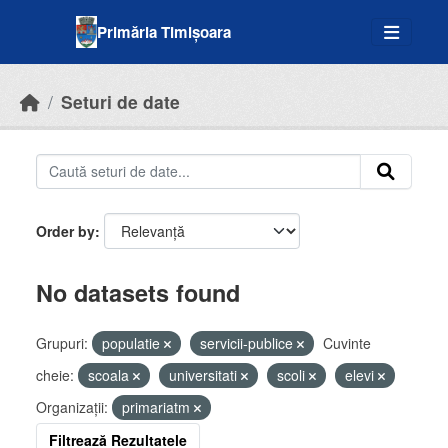
Skip to main content
Primăria Timișoara
Seturi de date
Order by
No datasets found
Grupuri:
populatie
servicii-publice
Cuvinte
cheie:
scoala
universitati
scoli
elevi
Organizații:
primariatm
Filtrează Rezultatele