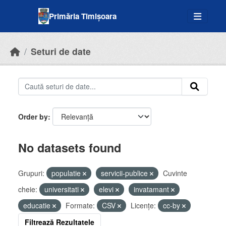
Skip to main content
Primăria Timișoara
Seturi de date
Order by
No datasets found
Grupuri:
populatie
servicii-publice
Cuvinte
cheie:
universitati
elevi
invatamant
educatie
Formate:
CSV
Licenţe:
cc-by
Filtrează Rezultatele