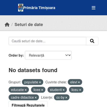
Skip to main content
Primăria Timișoara
Seturi de date
Order by
No datasets found
Grupuri:
populatie
Cuvinte cheie:
elevi
educatie
licee
studenti
liceu
cadre didactice
Licenţe:
cc-by
Filtrează Rezultatele