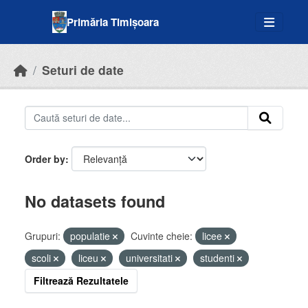
Skip to main content
Primăria Timișoara
Seturi de date
Order by
No datasets found
Grupuri:
populatie
Cuvinte cheie:
licee
scoli
liceu
universitati
studenti
Filtrează Rezultatele