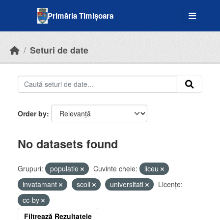
Skip to main content
Primăria Timișoara
Seturi de date
Order by
No datasets found
Grupuri:
populatie
Cuvinte cheie:
liceu
invatamant
scoli
universitati
Licenţe:
cc-by
Filtrează Rezultatele