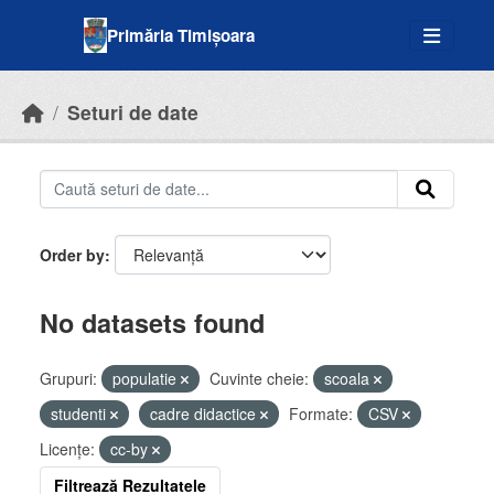
Skip to main content
Primăria Timișoara
Seturi de date
Order by
No datasets found
Grupuri:
populatie
Cuvinte cheie:
scoala
studenti
cadre didactice
Formate:
CSV
Licenţe:
cc-by
Filtrează Rezultatele