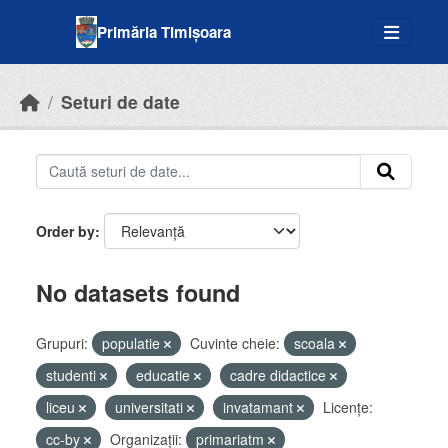
Skip to main content
Primăria Timișoara
Seturi de date
Order by
No datasets found
Grupuri:
populatie
Cuvinte cheie:
scoala
studenti
educatie
cadre didactice
liceu
universitati
invatamant
Licenţe:
cc-by
Organizații:
primariatm