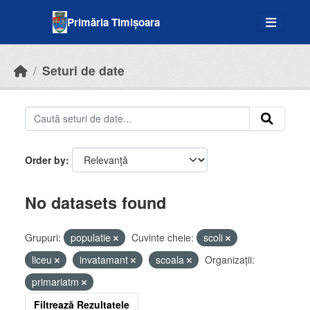
Skip to main content
Primăria Timișoara
Seturi de date
Order by
No datasets found
Grupuri:
populatie
Cuvinte cheie:
scoli
liceu
invatamant
scoala
Organizații:
primariatm
Filtrează Rezultatele