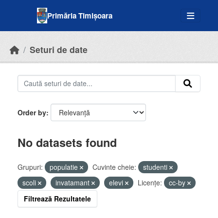
Skip to main content
Primăria Timișoara
Seturi de date
Order by
No datasets found
Grupuri:
populatie
Cuvinte cheie:
studenti
scoli
invatamant
elevi
Licenţe:
cc-by
Filtrează Rezultatele