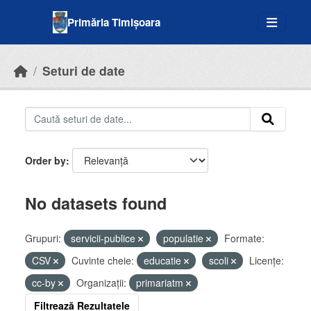
Skip to main content
Primăria Timișoara
Seturi de date
Order by
No datasets found
Grupuri:
servicii-publice
populatie
Formate:
CSV
Cuvinte cheie:
educatie
scoli
Licenţe:
cc-by
Organizații:
primariatm
Filtrează Rezultatele