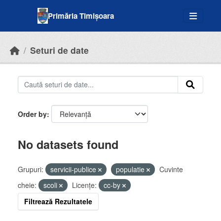
Skip to main content
Primăria Timișoara
Seturi de date
Order by
No datasets found
Grupuri:
servicii-publice
populatie
Cuvinte
cheie:
scoli
Licenţe:
cc-by
Filtrează Rezultatele