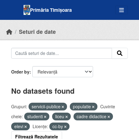
Skip to main content
Primăria Timișoara
Seturi de date
Order by
No datasets found
Grupuri:
servicii-publice
populatie
Cuvinte
cheie:
studenti
liceu
cadre didactice
elevi
Licenţe:
cc-by
Filtrează Rezultatele