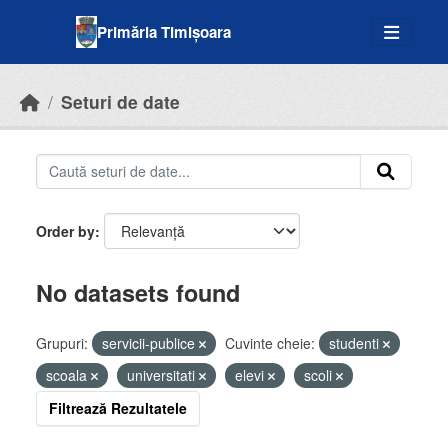
Skip to main content
Primăria Timișoara
Seturi de date
Order by
No datasets found
Grupuri:
servicii-publice
Cuvinte cheie:
studenti
scoala
universitati
elevi
scoli
Filtrează Rezultatele