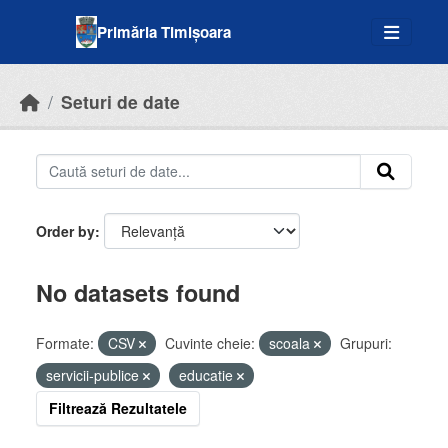
Skip to main content
Primăria Timișoara
Seturi de date
Order by
No datasets found
Formate:
CSV
Cuvinte cheie:
scoala
Grupuri:
servicii-publice
educatie
Filtrează Rezultatele