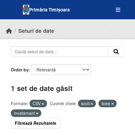
Skip to main content
Primăria Timișoara
Seturi de date
Order by
1 set de date găsit
Formate:
CSV
Cuvinte cheie:
scoli
licee
invatamant
Filtrează Rezultatele