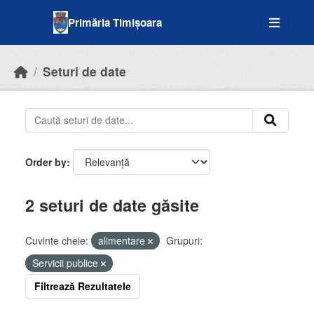
Skip to main content
Primăria Timișoara
Seturi de date
Order by
2 seturi de date găsite
Cuvinte cheie:
alimentare
Grupuri:
Servicii publice
Filtrează Rezultatele