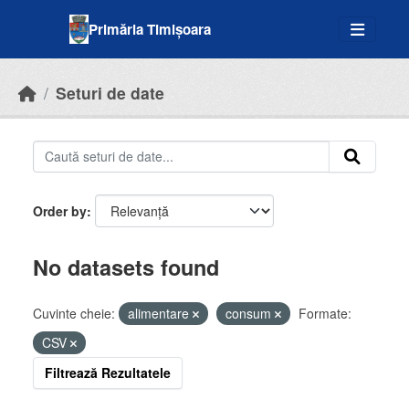
Skip to main content
Primăria Timișoara
Seturi de date
Order by
No datasets found
Cuvinte cheie:
alimentare
consum
Formate:
CSV
Filtrează Rezultatele