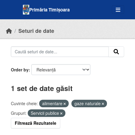
Skip to main content
Primăria Timișoara
Seturi de date
Order by
1 set de date găsit
Cuvinte cheie:
alimentare
gaze naturale
Grupuri:
Servicii publice
Filtrează Rezultatele