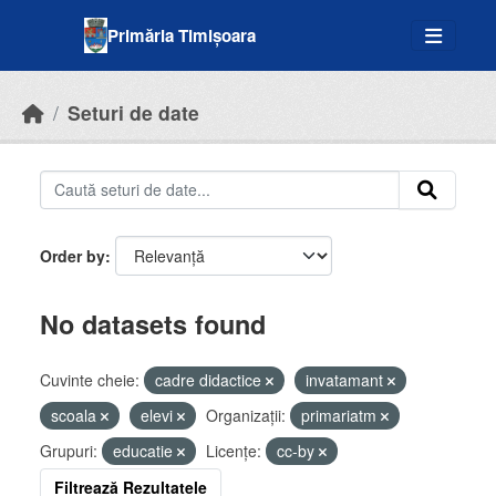
Skip to main content
Primăria Timișoara
Seturi de date
Order by
No datasets found
Cuvinte cheie:
cadre didactice
invatamant
scoala
elevi
Organizații:
primariatm
Grupuri:
educatie
Licenţe:
cc-by
Filtrează Rezultatele