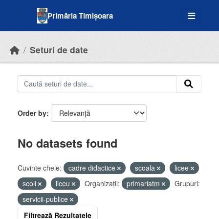
Skip to main content
Primăria Timișoara
Seturi de date
Order by
No datasets found
Cuvinte cheie:
cadre didactice
scoala
licee
scoli
liceu
Organizații:
primariatm
Grupuri:
servicii-publice
Filtrează Rezultatele