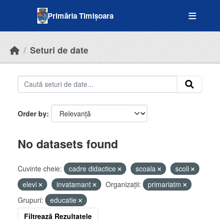
Skip to main content
Primăria Timișoara
Seturi de date
Order by
No datasets found
Cuvinte cheie:
cadre didactice
scoala
scoli
elevi
invatamant
Organizații:
primariatm
Grupuri:
educatie
Filtrează Rezultatele