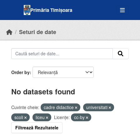
Skip to main content
Primăria Timișoara
Seturi de date
Order by
No datasets found
Cuvinte cheie:
cadre didactice
universitati
scoli
liceu
Licenţe:
cc-by
Filtrează Rezultatele