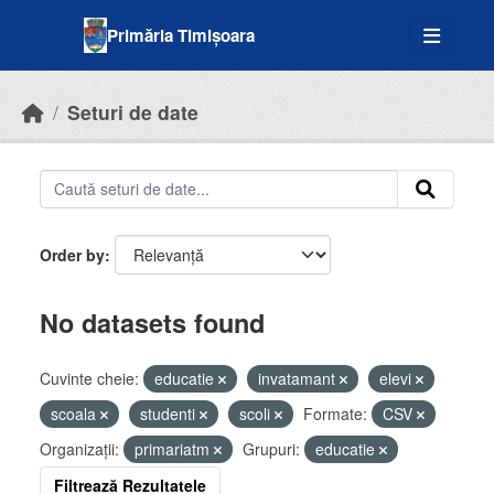
Skip to main content
Primăria Timișoara
Seturi de date
Order by
No datasets found
Cuvinte cheie:
educatie
invatamant
elevi
scoala
studenti
scoli
Formate:
CSV
Organizații:
primariatm
Grupuri:
educatie
Filtrează Rezultatele