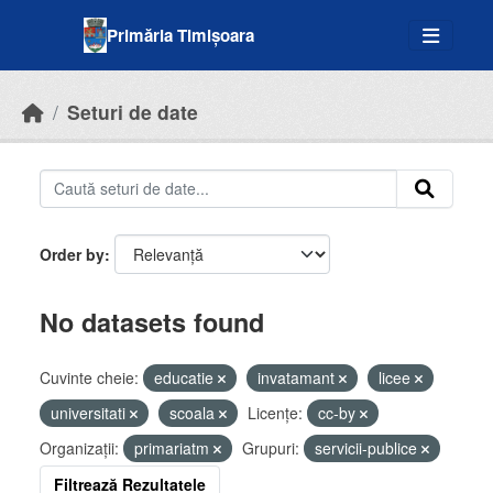
Skip to main content
Primăria Timișoara
Seturi de date
Order by
No datasets found
Cuvinte cheie:
educatie
invatamant
licee
universitati
scoala
Licenţe:
cc-by
Organizații:
primariatm
Grupuri:
servicii-publice
Filtrează Rezultatele