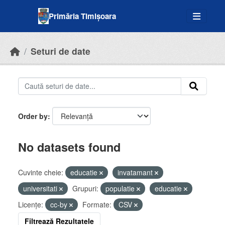
Skip to main content
Primăria Timișoara
Seturi de date
Order by
No datasets found
Cuvinte cheie:
educatie
invatamant
universitati
Grupuri:
populatie
educatie
Licenţe:
cc-by
Formate:
CSV
Filtrează Rezultatele