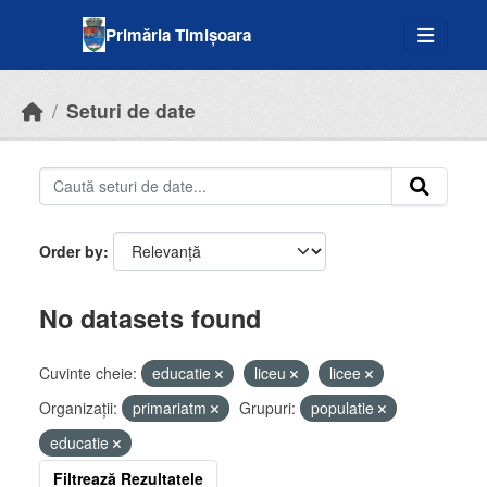
Skip to main content
Primăria Timișoara
Seturi de date
Order by
No datasets found
Cuvinte cheie:
educatie
liceu
licee
Organizații:
primariatm
Grupuri:
populatie
educatie
Filtrează Rezultatele