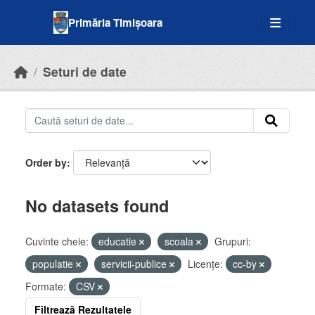
Skip to main content
Primăria Timișoara
Seturi de date
Order by
No datasets found
Cuvinte cheie:
educatie
scoala
Grupuri:
populatie
servicii-publice
Licenţe:
cc-by
Formate:
CSV
Filtrează Rezultatele