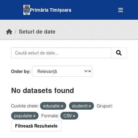
Skip to main content
Primăria Timișoara
Seturi de date
Order by
No datasets found
Cuvinte cheie:
educatie
studenti
Grupuri:
populatie
Formate:
CSV
Filtrează Rezultatele