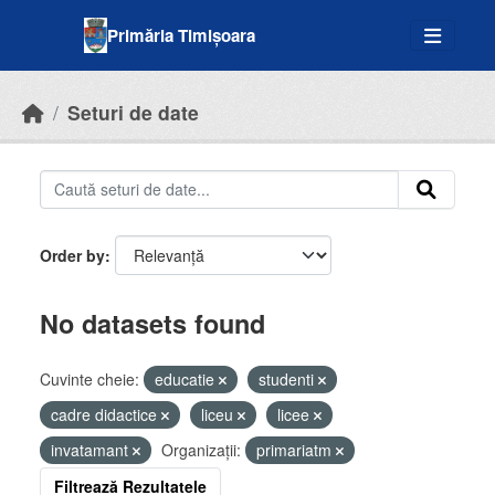
Skip to main content
Primăria Timișoara
Seturi de date
Order by
No datasets found
Cuvinte cheie:
educatie
studenti
cadre didactice
liceu
licee
invatamant
Organizații:
primariatm
Filtrează Rezultatele