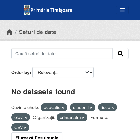
Skip to main content
Primăria Timișoara
Seturi de date
Order by
No datasets found
Cuvinte cheie:
educatie
studenti
licee
elevi
Organizații:
primariatm
Formate:
CSV
Filtrează Rezultatele