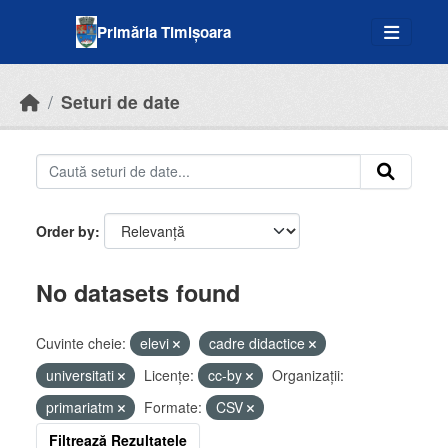
Skip to main content
Primăria Timișoara
Seturi de date
Order by
No datasets found
Cuvinte cheie:
elevi
cadre didactice
universitati
Licenţe:
cc-by
Organizații:
primariatm
Formate:
CSV
Filtrează Rezultatele